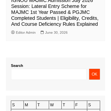
IGNOU MAJMC Admission July 2026
Session: Lateral Entry Scheme for
MAJMC 1st Year Passed & PGJMC
Completed Students | Eligibility, Credits,
And Course Deficiency Rules Explained
Editor Admin
June 30, 2026
Search
OK
S
M
T
W
T
F
S